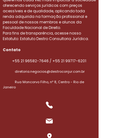
oferecendo serviços jurídicos com preços
acessíveis e de qualidade, aplicando toda
renda adquirida na formação profissional e
pessoal de nossos membros e alunos da
Faculdade Nacional de Direito.
Para fins de transparência, acesse nosso
Estatuto: Estatuto Destro Consultoria Jurídica.
Contato
+55 21 96582-7646
/
+55 21 99717-6201
diretoria.negocios@destroconjur.com.br
Rua Moncorvo Filho, nº 8, Centro - Rio de
Janeiro