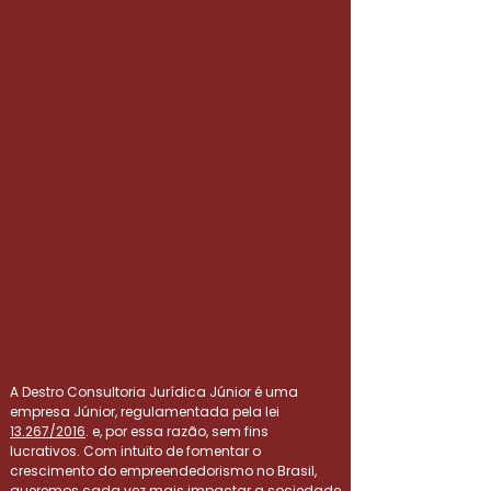
A Destro Consultoria Jurídica Júnior é uma
empresa Júnior, regulamentada pela lei
13.267/2016
.
e, por essa razão, sem fins
lucrativos. Com intuito de fomentar o
crescimento do empreendedorismo no Brasil,
queremos cada vez mais impactar a sociedade