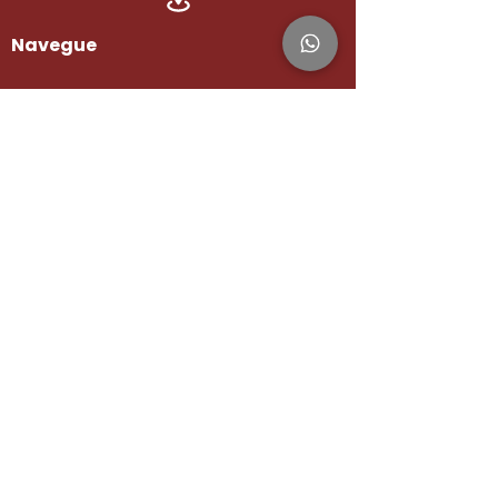
Navegue
Home
Quem somos
Serviços
Contato
Blog
Redes sociais
Serviços prestados
Assessoria jurídica