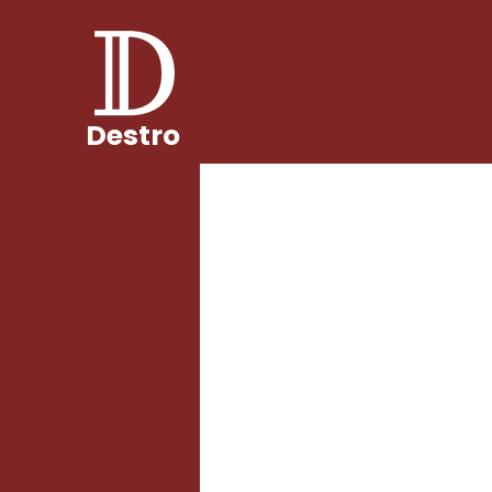
Destro
Não há n