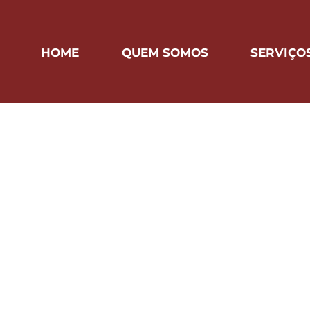
HOME
QUEM SOMOS
SERVIÇO
ada para agendar agora. Verifique 